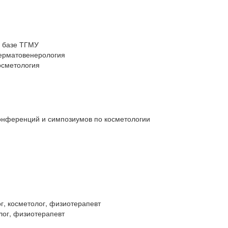
а базе ТГМУ
дерматовенерология
осметология
онференций и симпозиумов по косметологии
г, косметолог, физиотерапевт
лог, физиотерапевт